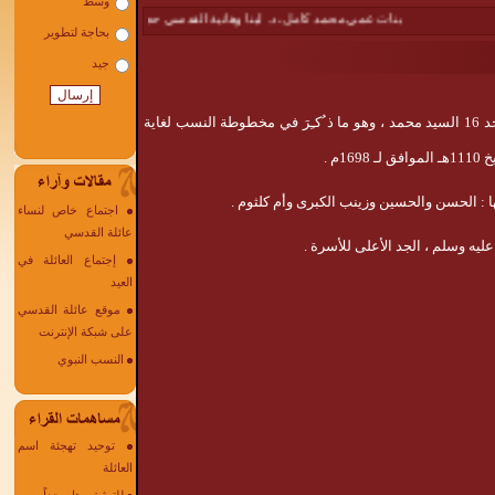
بنات عمي محمد كامل، د. لينا وهانية القدسي حجاً مبروراً : امل القدسي
|
إليك 
بدءاً من الجد الأعلى سيدنا الحسين ولغاية الجد 16 السيد محمد ، وهو ما ذ ُكـِرَ في مخطوطة النسب لغاية
ا : الحسن والحسين وزينب الكبرى وأم كلثوم .
اجتماع خاص لنساء
عائلة القدسي
إجتماع العائلة في
العيد
موقع عائلة القدسي
على شبكة الإنترنت
النسب النبوي
توحيد تهجئة اسم
العائلة