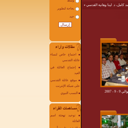
 د. لينا وهانية القدسي حجاً مبروراً : امل القدسي
|
إليك يابنت العم مها أم ياسين أحلى ال
اجتماع خاص لنساء
عائلة القدسي
إجتماع العائلة في
العيد
موقع عائلة القدسي
على شبكة الإنترنت
- 2007
النسب النبوي
توحيد تهجئة اسم
العائلة