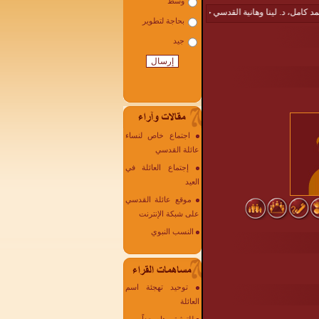
، د. لينا وهانية القدسي حجاً مبروراً : امل القدسي
|
إليك يابنت العم مها أم ياسين أحلى ا
اجتماع خاص لنساء
عائلة القدسي
إجتماع العائلة في
العيد
موقع عائلة القدسي
على شبكة الإنترنت
النسب النبوي
توحيد تهجئة اسم
العائلة