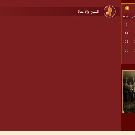
المهن والأعمال
يس
الجمعة
7
14
21
28